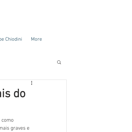
ipe Chiodini
More
is do
s como 
ais graves e 