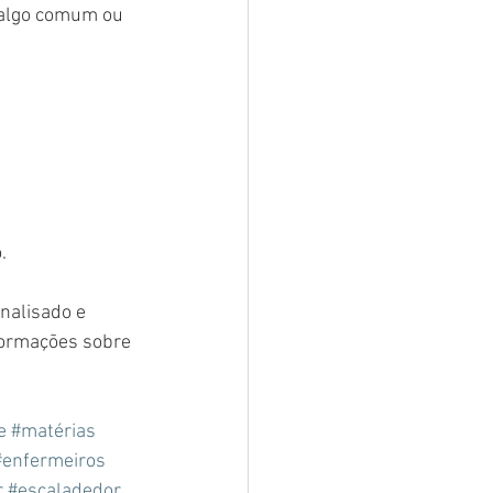
 algo comum ou 
. 
nalisado e 
formações sobre 
e
#matérias
#enfermeiros
r
#escaladedor