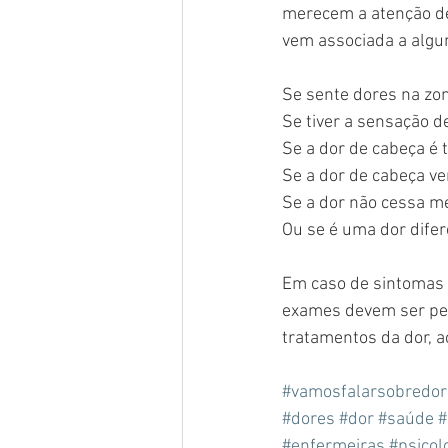
merecem a atenção dev
vem associada a algum
Se sente dores na zon
Se tiver a sensação d
Se a dor de cabeça é 
Se a dor de cabeça ve
Se a dor não cessa m
Ou se é uma dor difer
Em caso de sintomas c
exames devem ser ped
tratamentos da dor, a
#vamosfalarsobredor
#dores
#dor
#saúde
#
#enfermeiras
#psicol