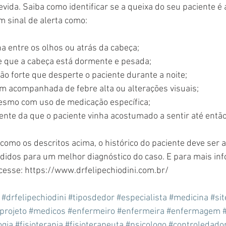
ida. Saiba como identificar se a queixa do seu paciente é
 sinal de alerta como:
a entre os olhos ou atrás da cabeça;
e que a cabeça está dormente e pesada;
tão forte que desperte o paciente durante a noite;
m acompanhada de febre alta ou alterações visuais;
esmo com uso de medicação específica;
ente da que o paciente vinha acostumado a sentir até então
omo os descritos acima, o histórico do paciente deve ser a
idos para um melhor diagnóstico do caso. E para mais in
cesse: https://www.drfelipechiodini.com.br/ 
#drfelipechiodini
#tiposdedor
#especialista
#medicina
#sit
projeto
#medicos
#enfermeiro
#enfermeira
#enfermagem
ogia
#fisioterapia
#fisioterapeuta
#psicologo
#controledado