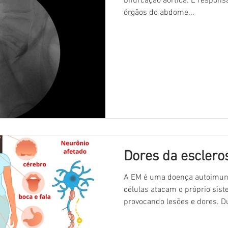
bifurcação aórtica. É responsá
órgãos do abdome...
Dores da esclero
A EM é uma doença autoimun
células atacam o próprio sist
provoca