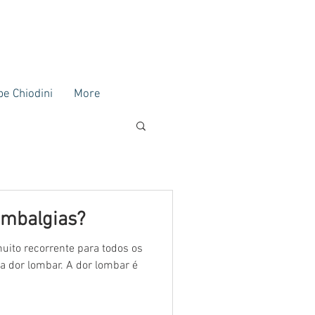
ipe Chiodini
More
ombalgias?
ito recorrente para todos os
 a dor lombar. A dor lombar é