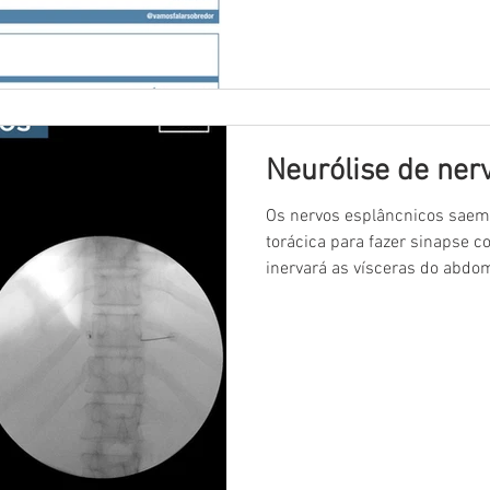
Neurólise de ner
Os nervos esplâncnicos saem
torácica para fazer sinapse c
inervará as vísceras do abdom