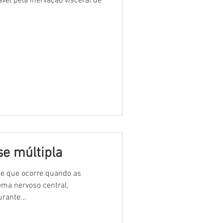
vel pela inervação visceral de
se múltipla
e que ocorre quando as
ema nervoso central,
ndo lesões e dores. Durante...