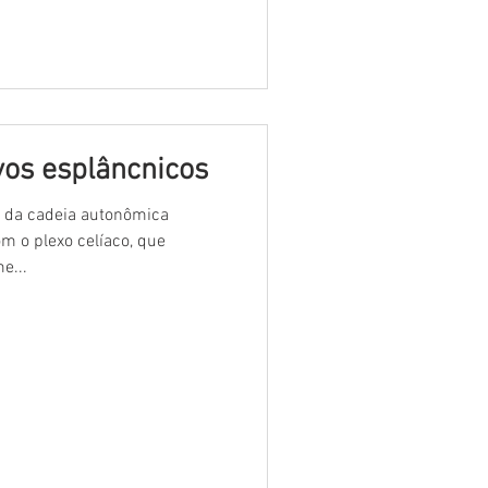
vos esplâncnicos
 da cadeia autonômica
om o plexo celíaco, que
e...