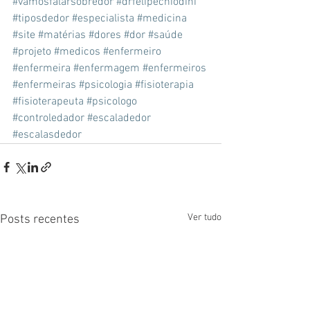
#vamosfalarsobredor
#drfelipechiodini
#tiposdedor
#especialista
#medicina
#site
#matérias
#dores
#dor
#saúde
#projeto
#medicos
#enfermeiro
#enfermeira
#enfermagem
#enfermeiros
#enfermeiras
#psicologia
#fisioterapia
#fisioterapeuta
#psicologo
#controledador
#escaladedor
#escalasdedor
Ver tudo
Posts recentes