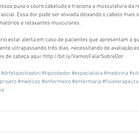
essoa puxa o couro cabeludo e traciona a músculatura da r
fascial. Essa dor pode ser aliviada deixando o cabelo mais 
amatórios e relaxantes musculares.
rio estar alerta em caso de pacientes que apresentam a qu
ente ultrapassando três dias, necessitando de avaliação es
es de cabeça aqui: http://bit.ly/VamosFalarSobreDor
#drfelipechiodini
#tiposdedor
#especialista
#medicina
#sit
projeto
#medicos
#enfermeiro
#enfermaria
#fisioterapeuta
ia