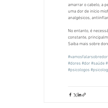
amarrar o cabelo, a p
uma dor de início mio
analgésicos, antiinfl
No entanto, é necessá
constante, principalm
Saiba mais sobre dor
#vamosfalarsobredor
#dores
#dor
#saúde
#
#psicologos
#psicolog