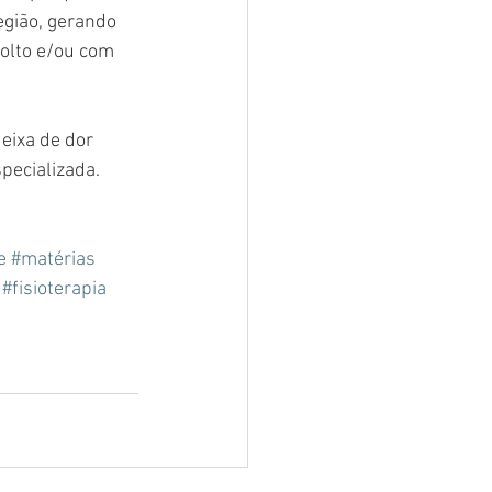
egião, gerando 
solto e/ou com 
eixa de dor 
pecializada. 
e
#matérias
#fisioterapia