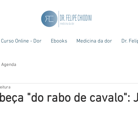
Curso Online - Dor
Ebooks
Medicina da dor
Dr. Fel
Agenda
eitura
beça "do rabo de cavalo": 