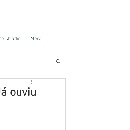
ipe Chiodini
More
Já ouviu